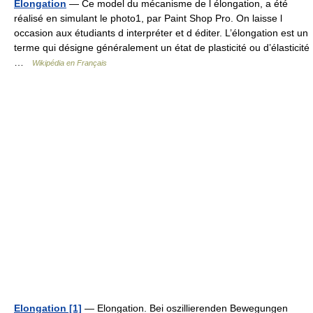
Élongation
— Ce model du mécanisme de l élongation, a été
réalisé en simulant le photo1, par Paint Shop Pro. On laisse l
occasion aux étudiants d interpréter et d éditer. L’élongation est un
terme qui désigne généralement un état de plasticité ou d’élasticité
…
Wikipédia en Français
Elongation [1]
— Elongation. Bei oszillierenden Bewegungen