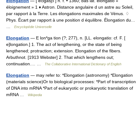
élongation
— [ elɔ̃gasjɔ̃ ] n. f. • 1360; bas lat. elongatio «
éloignement » 1 ♦ Astron. Distance angulaire d un astre au Soleil,
par rapport à la Terre. Les élongations maximales de Vénus. ♢
Phys. Écart par rapport à une position d équilibre. Élongation du…
…
Encyclopédie Universelle
Elongation
— E lon*ga tion (?; 277), n. [LL. elongatio: cf. F. [
e]longation.] 1. The act of lengthening, or the state of being
lengthened; protraction; extension. Elongation of the fibers.
Arbuthnot. [1913 Webster] 2. That which lengthens out;
continuation.… …
The Collaborative International Dictionary of English
Elongation
— may refer to: *Elongation (astronomy) *Elongation
(materials science)Or to biological processes: *Part of transcription
of DNA into mRNA *Part of eukaryotic or prokaryotic translation of
mRNA …
Wikipedia