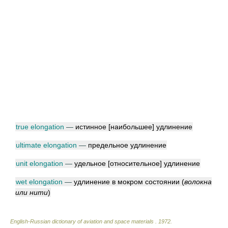
true elongation
—
истинное [наибольшее] удлинение
ultimate elongation
—
предельное удлинение
unit elongation
—
удельное [относительное] удлинение
wet elongation
—
удлинение в мокром состоянии
(
волокна
или нити
)
English-Russian dictionary of aviation and space materials
.
1972
.